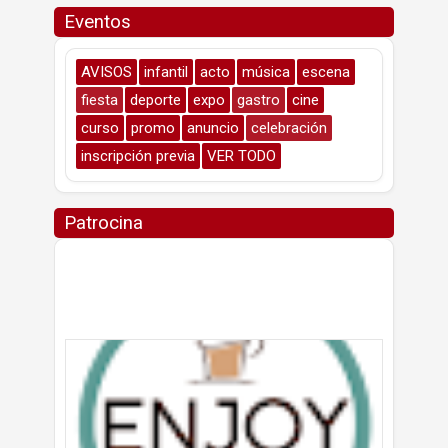
Eventos
AVISOS
infantil
acto
música
escena
fiesta
deporte
expo
gastro
cine
curso
promo
anuncio
celebración
inscripción previa
VER TODO
Patrocina