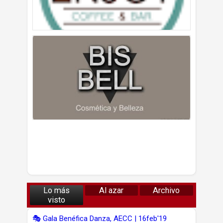
Lo más
Al azar
Archivo
visto
🎭 Gala Benéfica Danza, AECC | 16feb'19