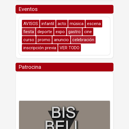
Eventos
AVISOS
infantil
acto
música
escena
fiesta
deporte
expo
gastro
cine
curso
promo
anuncio
celebración
inscripción previa
VER TODO
Patrocina