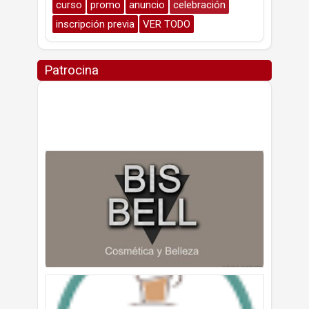
curso
promo
anuncio
celebración
inscripción previa
VER TODO
Patrocina