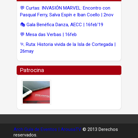
💬 Curtas: INVASIÓN MARVEL: Encontro con
Pasqual Ferry, Salva Espín e Iban Coello | 2nov
🎭 Gala Benéfica Danza, AECC | 16feb'19
💬 Mesa das Verbas | 16feb
🏃 Ruta: Historia vivida de la Isla de Cortegada |
26may
Patrocina
Arch Guía de Eventos | ArousaTV
© 2013 Derechos
reservados.