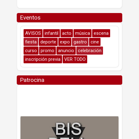
Eventos
AVISOS
infantil
acto
música
escena
fiesta
deporte
expo
gastro
cine
curso
promo
anuncio
celebración
inscripción previa
VER TODO
Patrocina