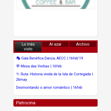
Lo más
Al azar
Archivo
visto
🎭 Gala Benéfica Danza, AECC | 16feb'19
💬 Mesa das Verbas | 16feb
🏃 Ruta: Historia vivida de la Isla de Cortegada |
26may
Desmontando o amor romántico | 16feb
Patrocina