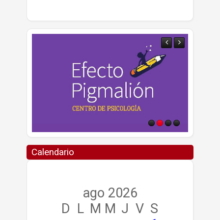
Calendario
ago 2026
D
L
M
M
J
V
S