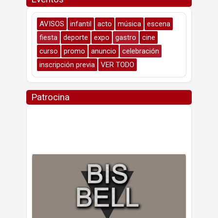
AVISOS
infantil
acto
música
escena
fiesta
deporte
expo
gastro
cine
curso
promo
anuncio
celebración
inscripción previa
VER TODO
Patrocina