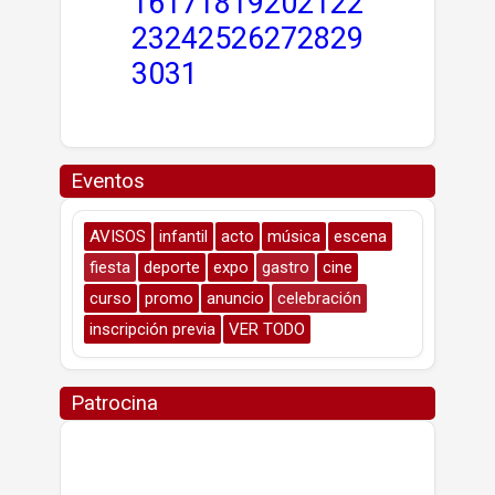
16
17
18
19
20
21
22
23
24
25
26
27
28
29
30
31
Eventos
AVISOS
infantil
acto
música
escena
fiesta
deporte
expo
gastro
cine
curso
promo
anuncio
celebración
inscripción previa
VER TODO
Patrocina