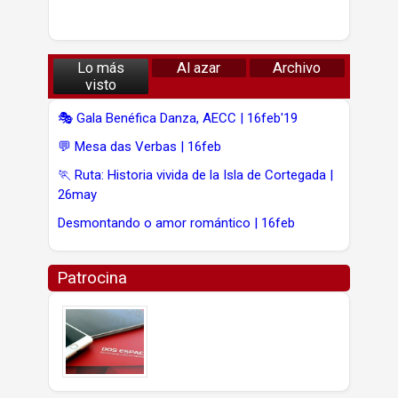
Lo más
Al azar
Archivo
visto
🎭 Gala Benéfica Danza, AECC | 16feb'19
💬 Mesa das Verbas | 16feb
🏃 Ruta: Historia vivida de la Isla de Cortegada |
26may
Desmontando o amor romántico | 16feb
Patrocina