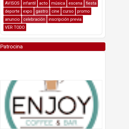
AVISOS
infantil
acto
música
escena
fiesta
deporte
expo
gastro
cine
curso
promo
anuncio
celebración
inscripción previa
VER TODO
Patrocina