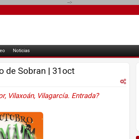
-->
eo
Noticias
 de Sobran | 31oct
, Vilaxoán, Vilagarcía. Entrada?