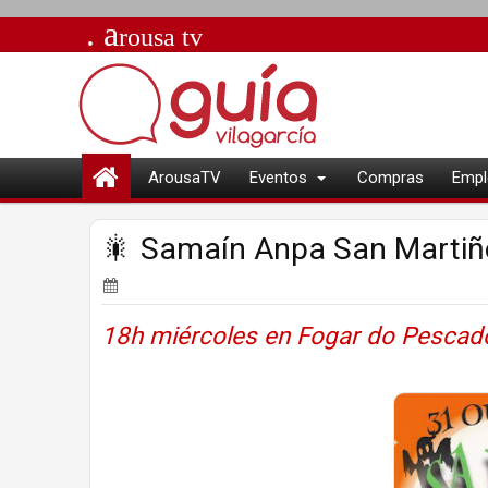
. a
rousa
tv
ArousaTV
Eventos
Compras
Empl
🎇 Samaín Anpa San Martiño
18h miércoles en Fogar do Pescador