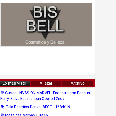
Lo más visto
Al azar
Archivo
💬 Curtas: INVASIÓN MARVEL: Encontro con Pasqual
Ferry, Salva Espín e Iban Coello | 2nov
🎭 Gala Benéfica Danza, AECC | 16feb'19
💬 Mesa das Verbas | 16feb