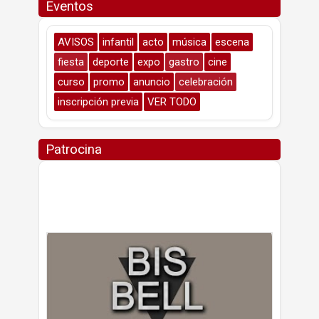
Eventos
AVISOS
infantil
acto
música
escena
fiesta
deporte
expo
gastro
cine
curso
promo
anuncio
celebración
inscripción previa
VER TODO
Patrocina