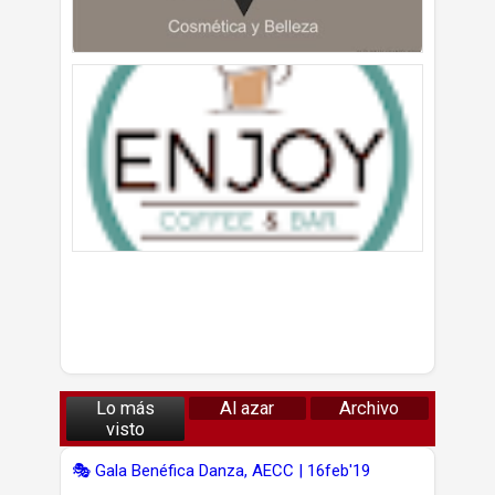
Lo más
Al azar
Archivo
visto
🎭 Gala Benéfica Danza, AECC | 16feb'19