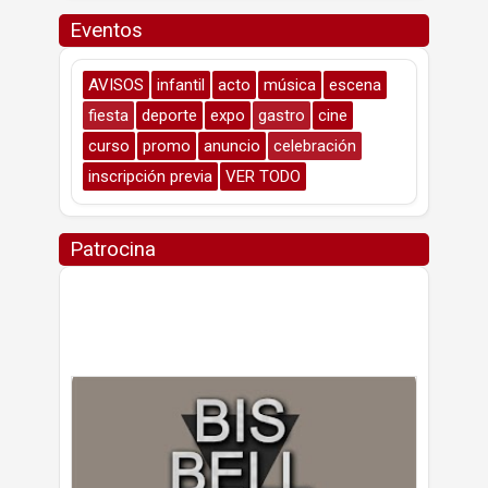
Eventos
AVISOS
infantil
acto
música
escena
fiesta
deporte
expo
gastro
cine
curso
promo
anuncio
celebración
inscripción previa
VER TODO
Patrocina