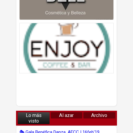
Lo más
Al azar
Archivo
visto
🎭 Gala Benéfica Danza, AECC | 16feb'19