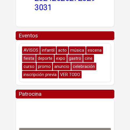
30
31
Eventos
AVISOS
infantil
acto
música
escena
fiesta
deporte
expo
gastro
cine
curso
promo
anuncio
celebración
inscripción previa
VER TODO
Patrocina