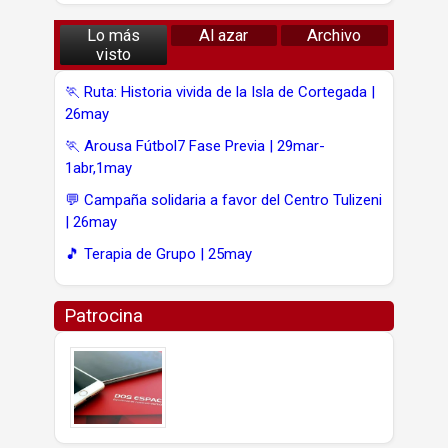
Lo más
Al azar
Archivo
visto
🏃 Ruta: Historia vivida de la Isla de Cortegada |
26may
🏃 Arousa Fútbol7 Fase Previa | 29mar-
1abr,1may
💬 Campaña solidaria a favor del Centro Tulizeni
| 26may
🎵 Terapia de Grupo | 25may
Patrocina