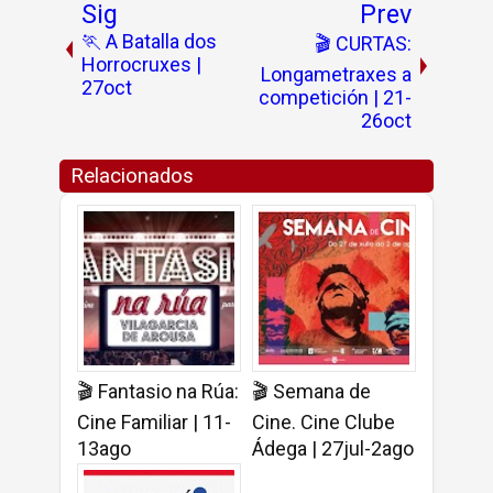
Sig
Prev
🏃 A Batalla dos
🎬 CURTAS:
Horrocruxes |
Longametraxes a
27oct
competición | 21-
26oct
Relacionados
🎬 Fantasio na Rúa:
🎬 Semana de
Cine Familiar | 11-
Cine. Cine Clube
13ago
Ádega | 27jul-2ago