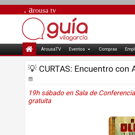
. a
rousa
tv
ArousaTV
Eventos
Compras
Empl
💡 CURTAS: Encuentro con A
19h sábado en Sala de Conferencias 
gratuita