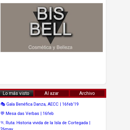
Lo más visto
Al azar
Archivo
🎭 Gala Benéfica Danza, AECC | 16feb'19
💬 Mesa das Verbas | 16feb
🏃 Ruta: Historia vivida de la Isla de Cortegada |
26may