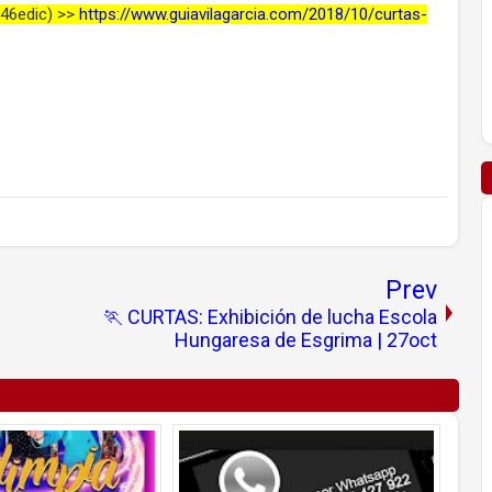
(46edic) >>
https://www.guiavilagarcia.com/2018/10/curtas-
Prev
🏃 CURTAS: Exhibición de lucha Escola
Hungaresa de Esgrima | 27oct