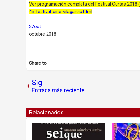
Ver programación completa del Festival Curtas 2018 
46-festival-cine-vilagarcia.html
27oct
octubre 2018
Share to:
Sig
Entrada más reciente
Relacionados