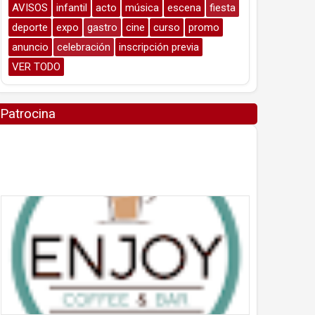
AVISOS
infantil
acto
música
escena
fiesta
deporte
expo
gastro
cine
curso
promo
anuncio
celebración
inscripción previa
VER TODO
Patrocina