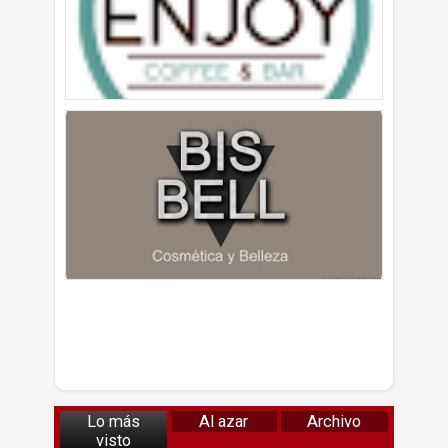
Lo más
Al azar
Archivo
visto