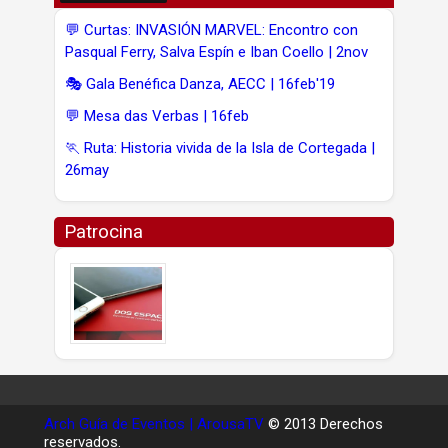
💬 Curtas: INVASIÓN MARVEL: Encontro con
Pasqual Ferry, Salva Espín e Iban Coello | 2nov
🎭 Gala Benéfica Danza, AECC | 16feb'19
💬 Mesa das Verbas | 16feb
🏃 Ruta: Historia vivida de la Isla de Cortegada |
26may
Patrocina
Arch Guía de Eventos | ArousaTV
© 2013 Derechos
reservados.