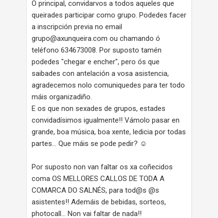
O principal, convidarvos a todos aqueles que
queirades participar como grupo. Podedes facer
a inscripción previa no email
grupo@axunqueira.com ou chamando ó
teléfono 634673008. Por suposto tamén
podedes "chegar e encher", pero ós que
saibades con antelación a vosa asistencia,
agradecemos nolo comuniquedes para ter todo
máis organizadiño.
E os que non sexades de grupos, estades
convidadísimos igualmente!! Vámolo pasar en
grande, boa música, boa xente, ledicia por todas
partes... Que máis se pode pedir? ☺
Por suposto non van faltar os xa coñecidos
coma OS MELLORES CALLOS DE TODA A
COMARCA DO SALNÉS, para tod@s @s
asistentes!! Ademáis de bebidas, sorteos,
photocall... Non vai faltar de nada!!