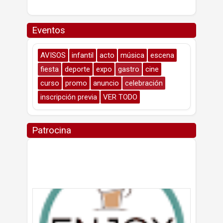
Eventos
AVISOS
infantil
acto
música
escena
fiesta
deporte
expo
gastro
cine
curso
promo
anuncio
celebración
inscripción previa
VER TODO
Patrocina