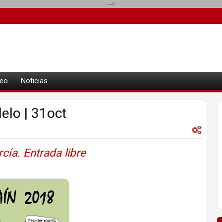
-->
eo
Noticias
lo | 31oct
cía. Entrada libre