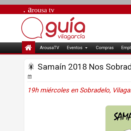
. a
rousa
tv
ArousaTV
Eventos
Compras
Empl
🎇 Samaín 2018 Nos Sobrade
19h miércoles en Sobradelo, Vilagar