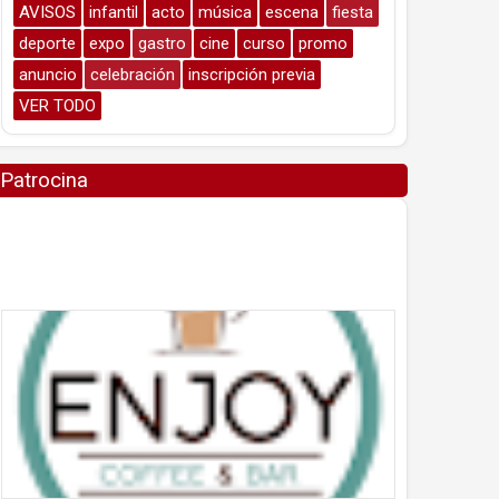
AVISOS
infantil
acto
música
escena
fiesta
deporte
expo
gastro
cine
curso
promo
anuncio
celebración
inscripción previa
VER TODO
Patrocina