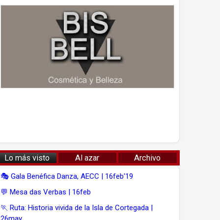
Lo más visto
Al azar
Archivo
🎭 Gala Benéfica Danza, AECC | 16feb'19
💬 Mesa das Verbas | 16feb
🏃 Ruta: Historia vivida de la Isla de Cortegada |
26may