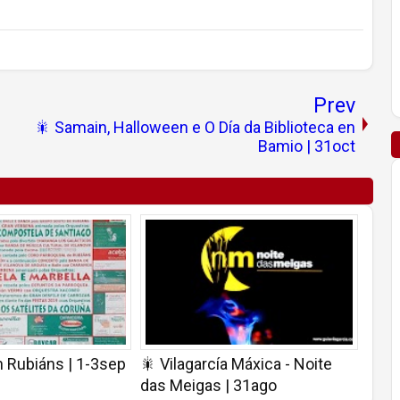
Prev
🎇 Samain, Halloween e O Día da Biblioteca en
Bamio | 31oct
n Rubiáns | 1-3sep
🎇 Vilagarcía Máxica - Noite
das Meigas | 31ago