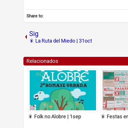
Share to:
Sig
🎇 La Ruta del Miedo | 31oct
Relacionados
🎇 Folk no Alobre | 1sep
🎇 Festas e