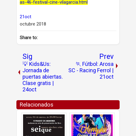
as-46-festival-cine-vilagarcia.html
21oct
octubre 2018
Share to:
Sig
Prev
💡 Kids&Us:
🏃 Fútbol: Arosa
Jornada de
SC - Racing Ferrol |
puertas abiertas.
21oct
Clase gratis |
24oct
Relacionados