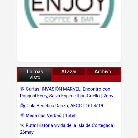
Lo más
Al azar
Archivo
visto
💬 Curtas: INVASIÓN MARVEL: Encontro con
Pasqual Ferry, Salva Espín e Iban Coello | 2nov
🎭 Gala Benéfica Danza, AECC | 16feb'19
💬 Mesa das Verbas | 16feb
🏃 Ruta: Historia vivida de la Isla de Cortegada |
26may