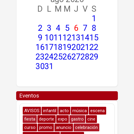
D
L
M
M
J
V
S
1
2
3
4
5
6
7
8
9
10
11
12
13
14
15
16
17
18
19
20
21
22
23
24
25
26
27
28
29
30
31
Eventos
AVISOS
infantil
acto
música
escena
fiesta
deporte
expo
gastro
cine
curso
promo
anuncio
celebración