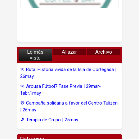
Lo más
Al azar
Archivo
visto
🏃 Ruta: Historia vivida de la Isla de Cortegada |
26may
🏃 Arousa Fútbol7 Fase Previa | 29mar-
1abr,1may
💬 Campaña solidaria a favor del Centro Tulizeni
| 26may
🎵 Terapia de Grupo | 25may