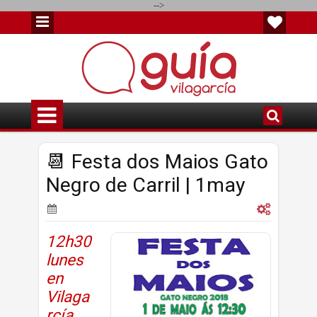
-->
📆 Festa dos Maios Gato
Negro de Carril | 1may
12h30
lunes
en
Vilaga
rcía