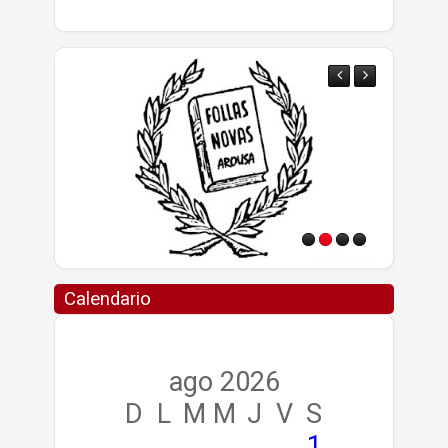
Calendario
ago 2026
D
L
M
M
J
V
S
1