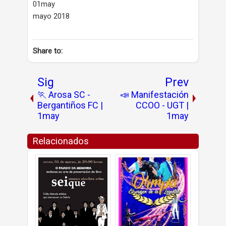
01may
mayo 2018
Share to:
Sig
Prev
🏃 Arosa SC -
📣 Manifestación
Bergantiños FC |
CCOO - UGT |
1may
1may
Relacionados