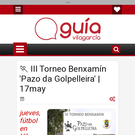
-->
🏃 III Torneo Benxamín
'Pazo da Golpelleira' |
17may
jueves,
fútbol
en