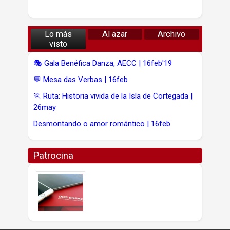
Lo más
Al azar
Archivo
visto
🎭 Gala Benéfica Danza, AECC | 16feb'19
💬 Mesa das Verbas | 16feb
🏃 Ruta: Historia vivida de la Isla de Cortegada |
26may
Desmontando o amor romántico | 16feb
Patrocina