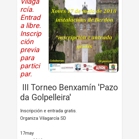
Vilaga
rcía.
Entrad
a libre.
Inscrip
ción
previa
para
partici
par.
III Torneo Benxamín 'Pazo
da Golpelleira'
Inscripción e entrada gratis.
Organiza Vilagarcía SD
17may