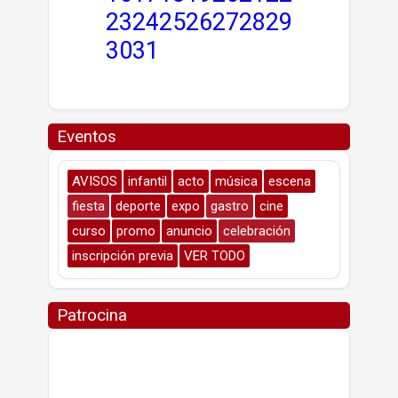
23
24
25
26
27
28
29
30
31
Eventos
AVISOS
infantil
acto
música
escena
fiesta
deporte
expo
gastro
cine
curso
promo
anuncio
celebración
inscripción previa
VER TODO
Patrocina