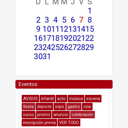
D
L
M
M
J
V
S
1
2
3
4
5
6
7
8
9
10
11
12
13
14
15
16
17
18
19
20
21
22
23
24
25
26
27
28
29
30
31
Eventos
AVISOS
infantil
acto
música
escena
fiesta
deporte
expo
gastro
cine
curso
promo
anuncio
celebración
inscripción previa
VER TODO