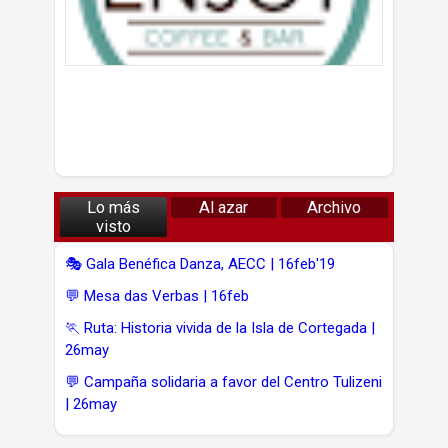
Lo más
Al azar
Archivo
visto
🎭 Gala Benéfica Danza, AECC | 16feb'19
💬 Mesa das Verbas | 16feb
🏃 Ruta: Historia vivida de la Isla de Cortegada |
26may
💬 Campaña solidaria a favor del Centro Tulizeni
| 26may