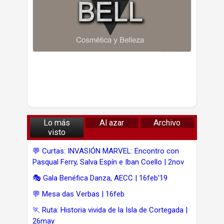
Lo más
Al azar
Archivo
visto
💬 Curtas: INVASIÓN MARVEL: Encontro con
Pasqual Ferry, Salva Espín e Iban Coello | 2nov
🎭 Gala Benéfica Danza, AECC | 16feb'19
💬 Mesa das Verbas | 16feb
🏃 Ruta: Historia vivida de la Isla de Cortegada |
26may