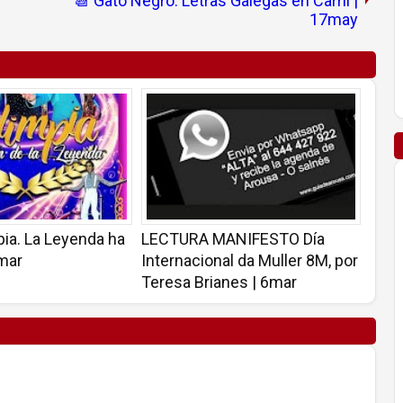
📆 Gato Negro: Letras Galegas en Carril |
17may
ia. La Leyenda ha
LECTURA MANIFESTO Día
8mar
Internacional da Muller 8M, por
Teresa Brianes | 6mar