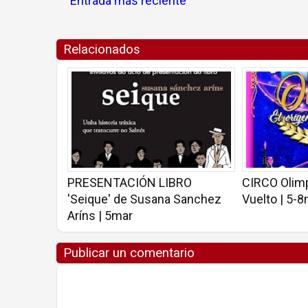
Entrada más reciente
Relacionados
PRESENTACIÓN LIBRO
CIRCO Olimp
'Seique' de Susana Sanchez
Vuelto | 5-
Aríns | 5mar
Publicar un comentario