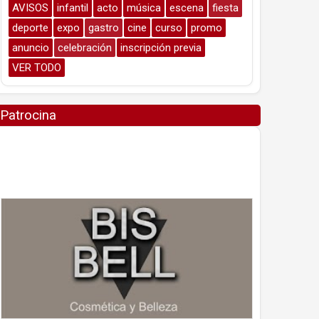
AVISOS
infantil
acto
música
escena
fiesta
deporte
expo
gastro
cine
curso
promo
anuncio
celebración
inscripción previa
VER TODO
Patrocina