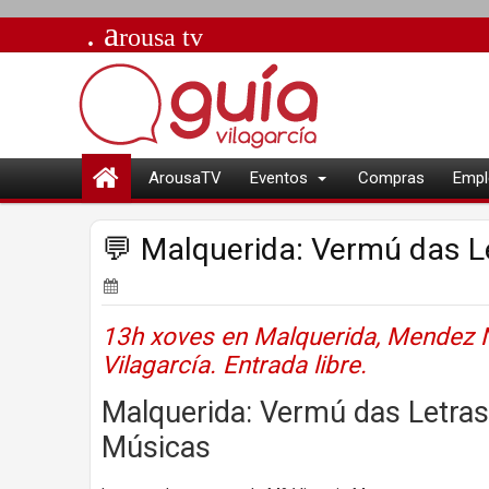
. a
rousa
tv
ArousaTV
Eventos
Compras
Empl
💬 Malquerida: Vermú das L
13h xoves en Malquerida, Mendez 
Vilagarcía. Entrada libre.
Malquerida: Vermú das Letras
Músicas