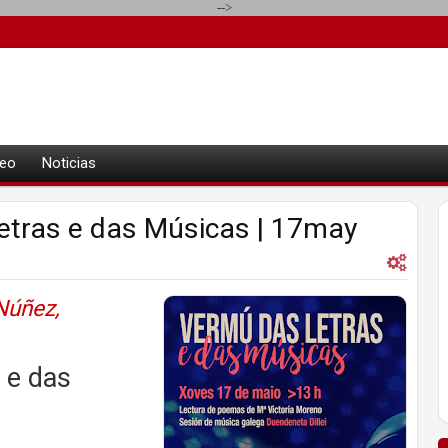
-->
eo
Noticias
etras e das Músicas | 17may
Núñez,
 e das