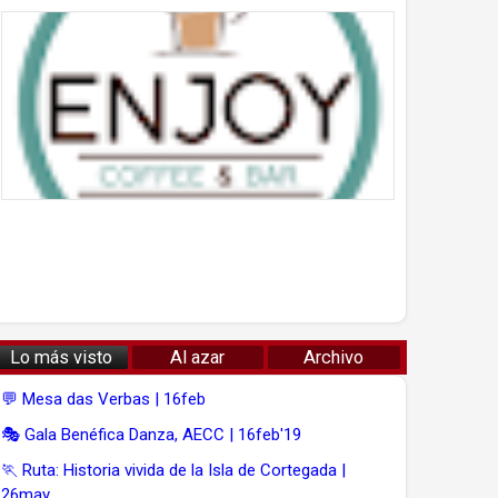
Lo más visto
Al azar
Archivo
💬 Mesa das Verbas | 16feb
🎭 Gala Benéfica Danza, AECC | 16feb'19
🏃 Ruta: Historia vivida de la Isla de Cortegada |
26may