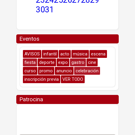
30
31
Eventos
AVISOS
infantil
acto
música
escena
fiesta
deporte
expo
gastro
cine
curso
promo
anuncio
celebración
inscripción previa
VER TODO
Patrocina