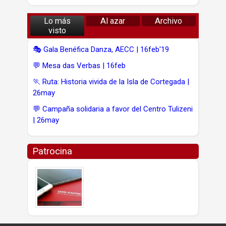
Lo más
Al azar
Archivo
visto
🎭 Gala Benéfica Danza, AECC | 16feb'19
💬 Mesa das Verbas | 16feb
🏃 Ruta: Historia vivida de la Isla de Cortegada |
26may
💬 Campaña solidaria a favor del Centro Tulizeni
| 26may
Patrocina