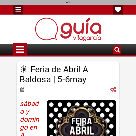
-->
🎇 Feria de Abril A
Baldosa | 5-6may
sábad
o y
domin
go en
A