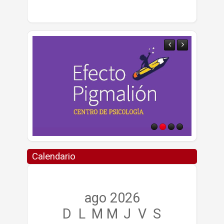
Calendario
ago 2026
D
L
M
M
J
V
S