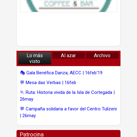
Lo más
Al azar
Archivo
visto
🎭 Gala Benéfica Danza, AECC | 16feb'19
💬 Mesa das Verbas | 16feb
🏃 Ruta: Historia vivida de la Isla de Cortegada |
26may
💬 Campaña solidaria a favor del Centro Tulizeni
| 26may
Patrocina