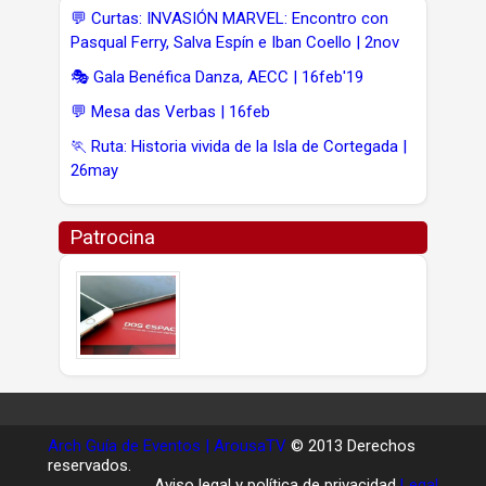
💬 Curtas: INVASIÓN MARVEL: Encontro con
Pasqual Ferry, Salva Espín e Iban Coello | 2nov
🎭 Gala Benéfica Danza, AECC | 16feb'19
💬 Mesa das Verbas | 16feb
🏃 Ruta: Historia vivida de la Isla de Cortegada |
26may
Patrocina
Arch Guía de Eventos | ArousaTV
© 2013 Derechos
reservados.
Aviso legal y política de privacidad
Legal