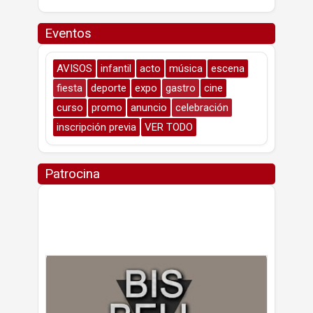
Eventos
AVISOS
infantil
acto
música
escena
fiesta
deporte
expo
gastro
cine
curso
promo
anuncio
celebración
inscripción previa
VER TODO
Patrocina