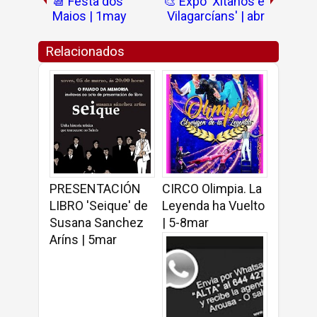
📆 Festa dos
🎨 Expo 'Xitanos e
Maios | 1may
Vilagarcíans' | abr
Relacionados
PRESENTACIÓN
CIRCO Olimpia. La
LIBRO 'Seique' de
Leyenda ha Vuelto
Susana Sanchez
| 5-8mar
Aríns | 5mar