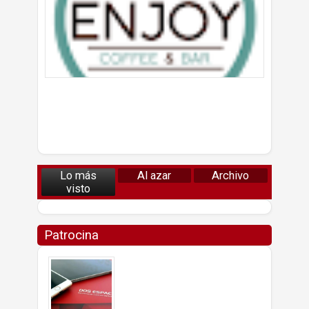
Lo más
Al azar
Archivo
visto
Patrocina