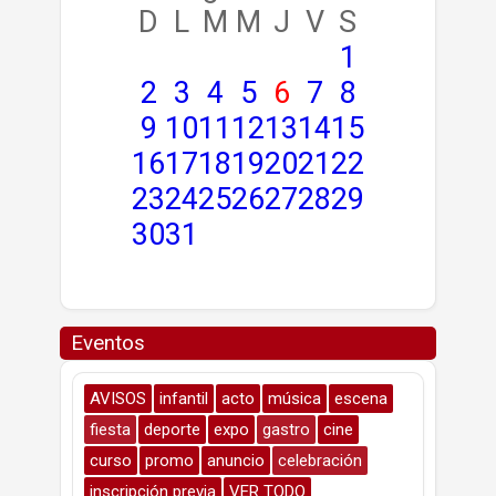
D
L
M
M
J
V
S
1
2
3
4
5
6
7
8
9
10
11
12
13
14
15
16
17
18
19
20
21
22
23
24
25
26
27
28
29
30
31
Eventos
AVISOS
infantil
acto
música
escena
fiesta
deporte
expo
gastro
cine
curso
promo
anuncio
celebración
inscripción previa
VER TODO