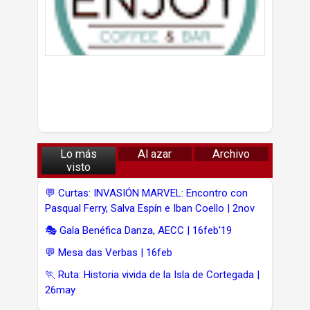
Lo más
Al azar
Archivo
visto
💬 Curtas: INVASIÓN MARVEL: Encontro con
Pasqual Ferry, Salva Espín e Iban Coello | 2nov
🎭 Gala Benéfica Danza, AECC | 16feb'19
💬 Mesa das Verbas | 16feb
🏃 Ruta: Historia vivida de la Isla de Cortegada |
26may