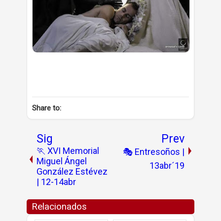
Share to:
Sig
Prev
🏃 XVI Memorial
🎭 Entresoños |
Miguel Ángel
13abr´19
González Estévez
| 12-14abr
Relacionados