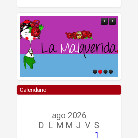
Calendario
ago 2026
D
L
M
M
J
V
S
1