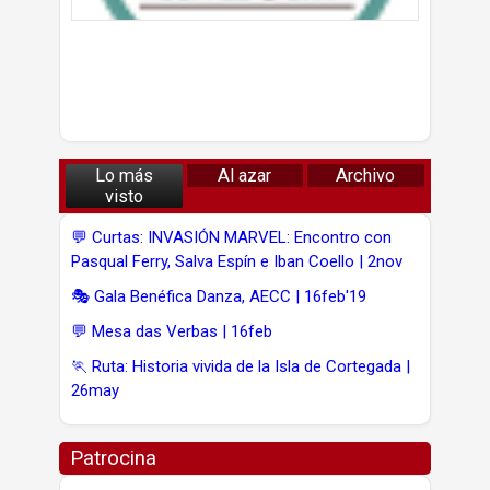
Lo más
Al azar
Archivo
visto
💬 Curtas: INVASIÓN MARVEL: Encontro con
Pasqual Ferry, Salva Espín e Iban Coello | 2nov
🎭 Gala Benéfica Danza, AECC | 16feb'19
💬 Mesa das Verbas | 16feb
🏃 Ruta: Historia vivida de la Isla de Cortegada |
26may
Patrocina