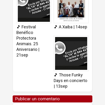
🎵 Festival
🎵 A Xaiba | 14sep
Benéfico
Protectora
Animais. 25
Aniversario |
21sep
🎵 Those Funky
Days en concierto
| 13sep
Publicar un comentario