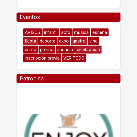
Eventos
AVISOS
infantil
acto
música
escena
fiesta
deporte
expo
gastro
cine
curso
promo
anuncio
celebración
inscripción previa
VER TODO
Patrocina