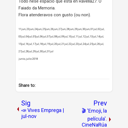
Todo nese espacio que está en Ravella27: O
Faiado da Memoria.
Flora atenderavos con gusto (ou non).
11jun, 23jun, 24jun, 25jun, 26jun, 27jun, 28jun, 29jun, 30jun, 01jul, 02jul,
03jul, 04jul, 05jul, 06jul, 07jul, 08jul, 09jul, 10jul, 11jul, 12jul, 13jul, 14jul,
15jul, 16jul, 17jul, 18jul, 19jul, 20jul, 21jul, 22jul, 23jul, 24jul, 25jul, 26jul,
27jul, 28jul, 29jul, 30jul, 31jul
junio, julio 2018
Share to:
Sig
Prev
📣 Vives Emprega |
🎬 'Emoji, la
jul-nov
película'.
CineNaRúa