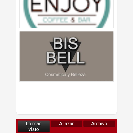
Lo más
Al azar
Archivo
visto