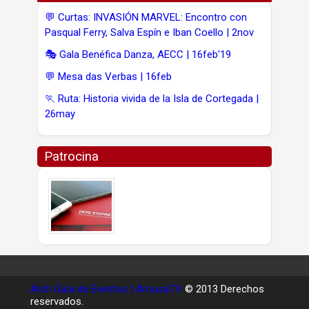
💬 Curtas: INVASIÓN MARVEL: Encontro con
Pasqual Ferry, Salva Espín e Iban Coello | 2nov
🎭 Gala Benéfica Danza, AECC | 16feb'19
💬 Mesa das Verbas | 16feb
🏃 Ruta: Historia vivida de la Isla de Cortegada |
26may
Patrocina
Arch Guía de Eventos | ArousaTV
© 2013 Derechos
reservados.