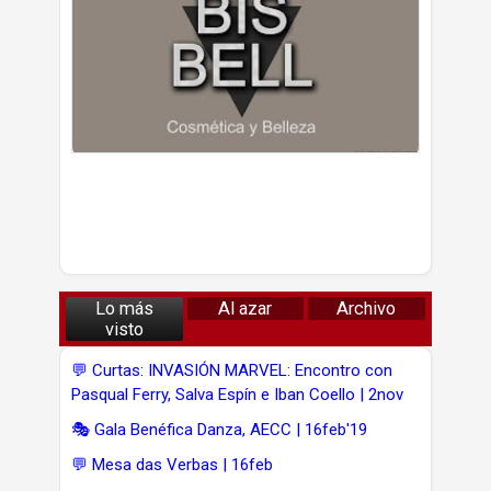
Lo más
Al azar
Archivo
visto
💬 Curtas: INVASIÓN MARVEL: Encontro con
Pasqual Ferry, Salva Espín e Iban Coello | 2nov
🎭 Gala Benéfica Danza, AECC | 16feb'19
💬 Mesa das Verbas | 16feb