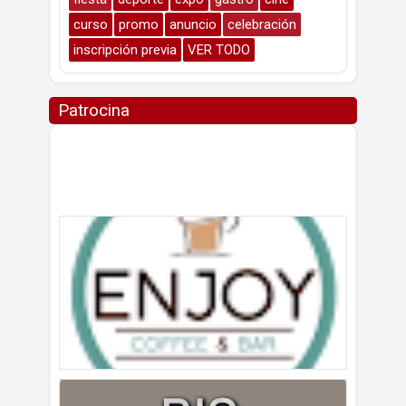
curso
promo
anuncio
celebración
inscripción previa
VER TODO
Patrocina