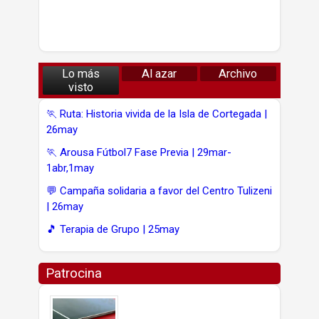
Lo más
Al azar
Archivo
visto
🏃 Ruta: Historia vivida de la Isla de Cortegada |
26may
🏃 Arousa Fútbol7 Fase Previa | 29mar-
1abr,1may
💬 Campaña solidaria a favor del Centro Tulizeni
| 26may
🎵 Terapia de Grupo | 25may
Patrocina