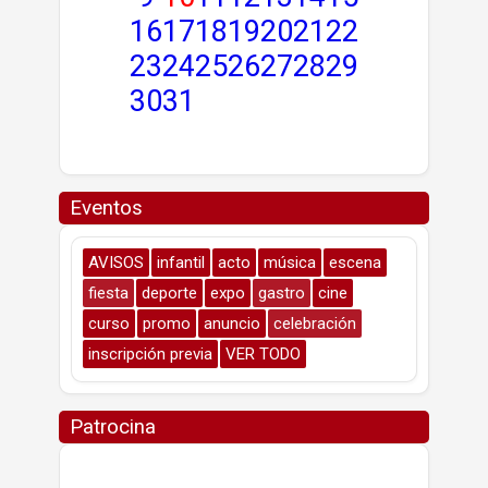
16
17
18
19
20
21
22
23
24
25
26
27
28
29
30
31
Eventos
AVISOS
infantil
acto
música
escena
fiesta
deporte
expo
gastro
cine
curso
promo
anuncio
celebración
inscripción previa
VER TODO
Patrocina