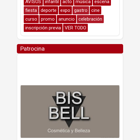
AVISOS
infantil
acto
música
escena
fiesta
deporte
expo
gastro
cine
curso
promo
anuncio
celebración
inscripción previa
VER TODO
Patrocina