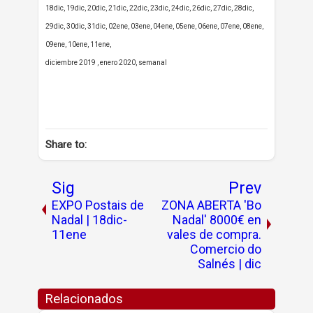
18dic, 19dic, 20dic, 21dic, 22dic, 23dic, 24dic, 26dic, 27dic, 28dic,
29dic, 30dic, 31dic, 02ene, 03ene, 04ene, 05ene, 06ene, 07ene, 08ene,
09ene, 10ene, 11ene,
diciembre 2019 , enero 2020, semanal
Share to:
Sig
Prev
EXPO Postais de
ZONA ABERTA 'Bo
Nadal | 18dic-
Nadal' 8000€ en
11ene
vales de compra.
Comercio do
Salnés | dic
Relacionados