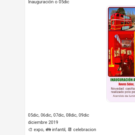
Inauguración o 05dic
05dic, 06dic, 07dic, 08dic, 09dic
diciembre 2019
🎨 expo, 👪 infantil, 📆 celebracion