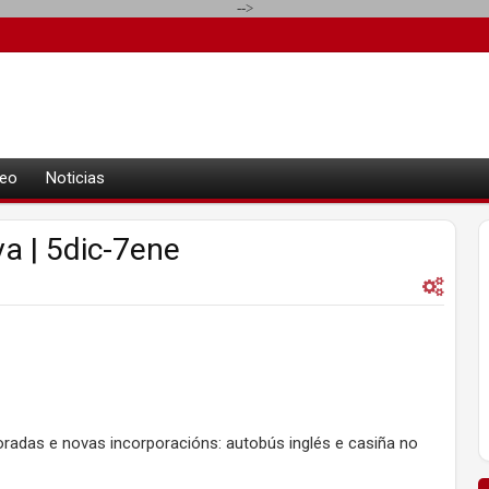
-->
eo
Noticias
a | 5dic-7ene
oradas e novas incorporacións: autobús inglés e casiña no