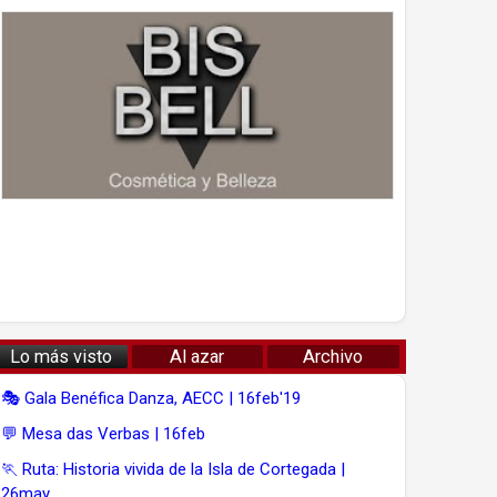
Lo más visto
Al azar
Archivo
🎭 Gala Benéfica Danza, AECC | 16feb'19
💬 Mesa das Verbas | 16feb
🏃 Ruta: Historia vivida de la Isla de Cortegada |
26may