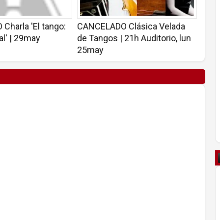
harla 'El tango:
CANCELADO Clásica Velada
al' | 29may
de Tangos | 21h Auditorio, lun
25may