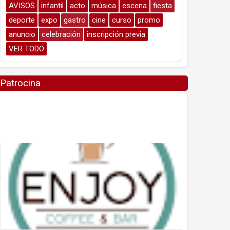
AVISOS
infantil
acto
música
escena
fiesta
deporte
expo
gastro
cine
curso
promo
anuncio
celebración
inscripción previa
VER TODO
Patrocina