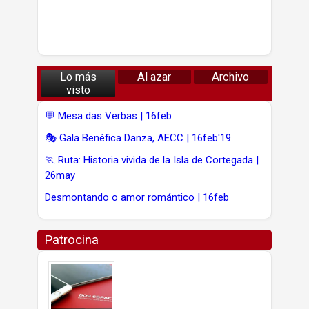
Lo más
Al azar
Archivo
visto
💬 Mesa das Verbas | 16feb
🎭 Gala Benéfica Danza, AECC | 16feb'19
🏃 Ruta: Historia vivida de la Isla de Cortegada |
26may
Desmontando o amor romántico | 16feb
Patrocina