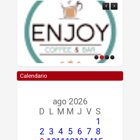
Calendario
ago 2026
D
L
M
M
J
V
S
1
2
3
4
5
6
7
8