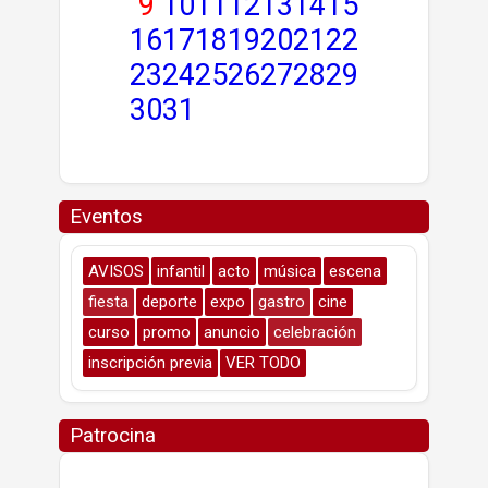
9
10
11
12
13
14
15
16
17
18
19
20
21
22
23
24
25
26
27
28
29
30
31
Eventos
AVISOS
infantil
acto
música
escena
fiesta
deporte
expo
gastro
cine
curso
promo
anuncio
celebración
inscripción previa
VER TODO
Patrocina