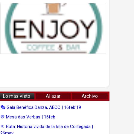
Lo más visto
Al azar
Archivo
🎭 Gala Benéfica Danza, AECC | 16feb'19
💬 Mesa das Verbas | 16feb
🏃 Ruta: Historia vivida de la Isla de Cortegada |
26may