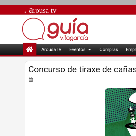
. a
rousa
tv
ArousaTV
Eventos
Compras
Empl
Concurso de tiraxe de cañas