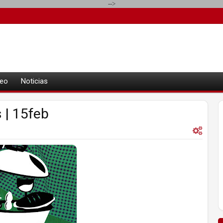
-->
eo
Noticias
 | 15feb