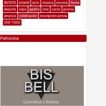
AVISOS
infantil
acto
música
escena
fiesta
deporte
expo
gastro
cine
curso
promo
anuncio
celebración
inscripción previa
VER TODO
Patrocina