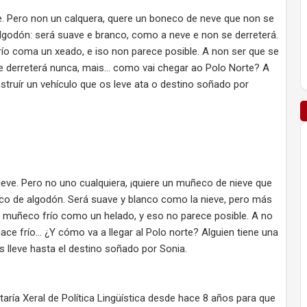
. Pero non un calquera, quere un boneco de neve que non se
algodón: será suave e branco, como a neve e non se derreterá.
ío coma un xeado, e iso non parece posible. A non ser que se
 se derreterá nunca, mais… como vai chegar ao Polo Norte? A
struír un vehículo que os leve ata o destino soñado por
ieve. Pero no uno cualquiera, ¡quiere un muñeco de nieve que
ñeco de algodón. Será suave y blanco como la nieve, pero más
un muñeco frío como un helado, y eso no parece posible. A no
ace frío... ¿Y cómo va a llegar al Polo norte? Alguien tiene una
s lleve hasta el destino soñado por Sonia.
etaría Xeral de Política Lingüística desde hace 8 años para que