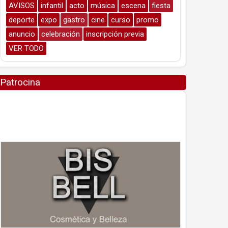
AVISOS
infantil
acto
música
escena
fiesta
deporte
expo
gastro
cine
curso
promo
anuncio
celebración
inscripción previa
VER TODO
Patrocina