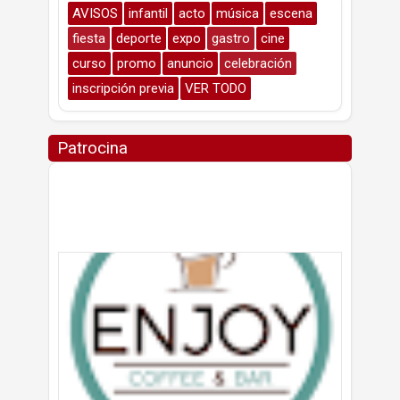
AVISOS
infantil
acto
música
escena
fiesta
deporte
expo
gastro
cine
curso
promo
anuncio
celebración
inscripción previa
VER TODO
Patrocina