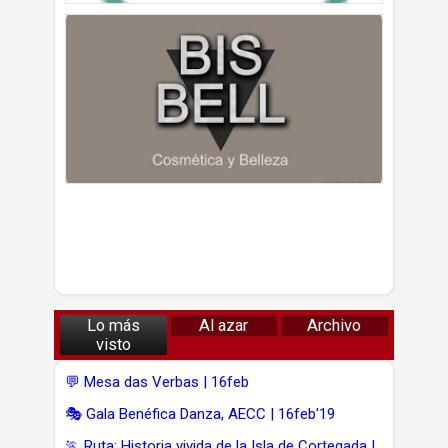
Lo más
Al azar
Archivo
visto
💬 Mesa das Verbas | 16feb
🎭 Gala Benéfica Danza, AECC | 16feb'19
🏃 Ruta: Historia vivida de la Isla de Cortegada |