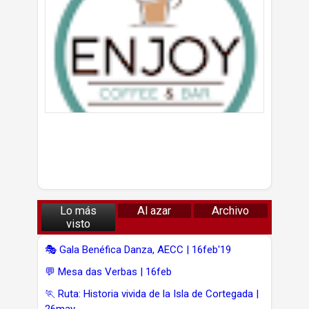
Lo más
Al azar
Archivo
visto
🎭 Gala Benéfica Danza, AECC | 16feb'19
💬 Mesa das Verbas | 16feb
🏃 Ruta: Historia vivida de la Isla de Cortegada |