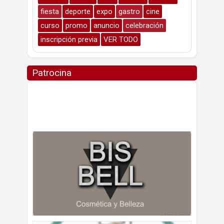
fiesta
deporte
expo
gastro
cine
curso
promo
anuncio
celebración
inscripción previa
VER TODO
Patrocina