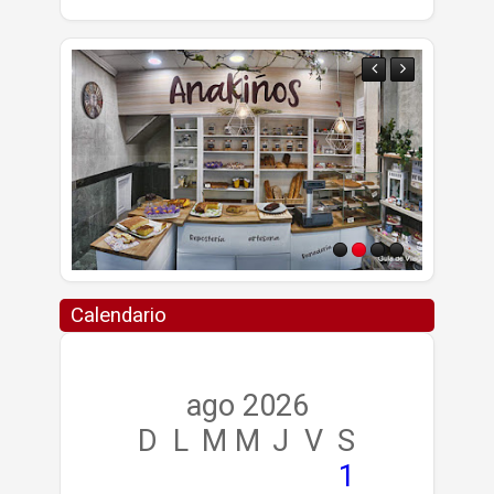
Calendario
ago 2026
D
L
M
M
J
V
S
1