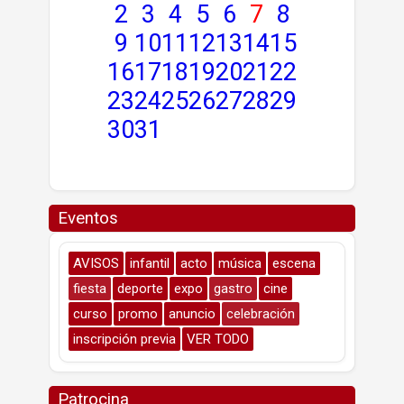
2
3
4
5
6
7
8
9
10
11
12
13
14
15
16
17
18
19
20
21
22
23
24
25
26
27
28
29
30
31
Eventos
AVISOS
infantil
acto
música
escena
fiesta
deporte
expo
gastro
cine
curso
promo
anuncio
celebración
inscripción previa
VER TODO
Patrocina