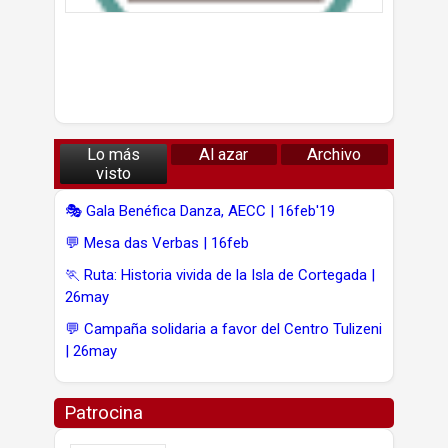
Lo más
Al azar
Archivo
visto
🎭 Gala Benéfica Danza, AECC | 16feb'19
💬 Mesa das Verbas | 16feb
🏃 Ruta: Historia vivida de la Isla de Cortegada |
26may
💬 Campaña solidaria a favor del Centro Tulizeni
| 26may
Patrocina