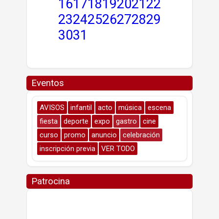
16
17
18
19
20
21
22
23
24
25
26
27
28
29
30
31
Eventos
AVISOS
infantil
acto
música
escena
fiesta
deporte
expo
gastro
cine
curso
promo
anuncio
celebración
inscripción previa
VER TODO
Patrocina