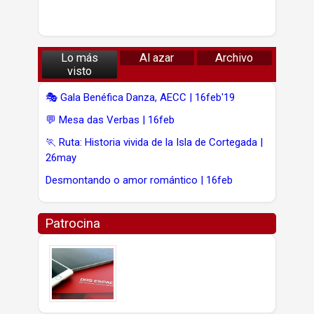
Lo más
Al azar
Archivo
visto
🎭 Gala Benéfica Danza, AECC | 16feb'19
💬 Mesa das Verbas | 16feb
🏃 Ruta: Historia vivida de la Isla de Cortegada |
26may
Desmontando o amor romántico | 16feb
Patrocina