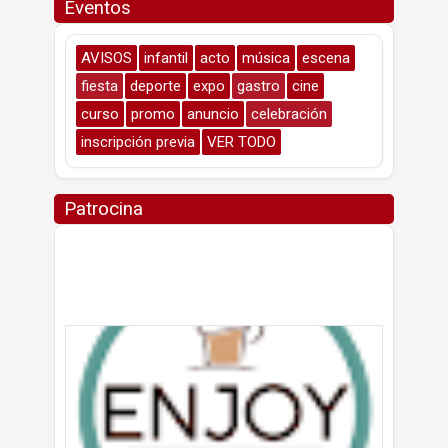
Eventos
AVISOS
infantil
acto
música
escena
fiesta
deporte
expo
gastro
cine
curso
promo
anuncio
celebración
inscripción previa
VER TODO
Patrocina