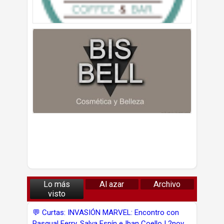
Lo más
Al azar
Archivo
visto
💬 Curtas: INVASIÓN MARVEL: Encontro con
Pasqual Ferry, Salva Espín e Iban Coello | 2nov