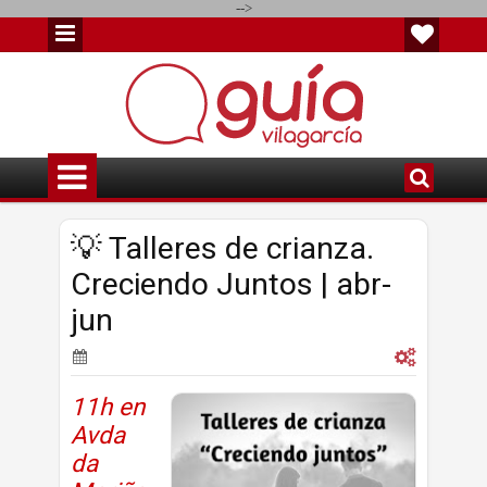
-->
💡 Talleres de crianza.
Creciendo Juntos | abr-
jun
11h en
Avda
da