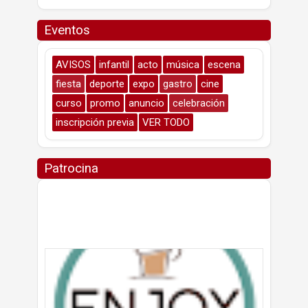
Eventos
AVISOS
infantil
acto
música
escena
fiesta
deporte
expo
gastro
cine
curso
promo
anuncio
celebración
inscripción previa
VER TODO
Patrocina