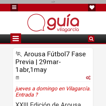
-->
🏃 Arousa Fútbol7 Fase
Previa | 29mar-
1abr,1may
jueves a domingo en Vilagarcía.
Entrada ?
XXIII Edición de Arousa