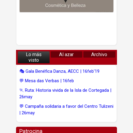
Lo más
Al azar
Archivo
visto
🎭 Gala Benéfica Danza, AECC | 16feb'19
💬 Mesa das Verbas | 16feb
🏃 Ruta: Historia vivida de la Isla de Cortegada |
26may
💬 Campaña solidaria a favor del Centro Tulizeni
| 26may
Patrocina