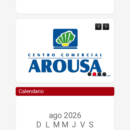
Calendario
ago 2026
D
L
M
M
J
V
S