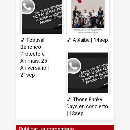
🎵 Festival
🎵 A Xaiba | 14sep
Benéfico
Protectora
Animais. 25
Aniversario |
21sep
🎵 Those Funky
Days en concierto
| 13sep
Publicar un comentario