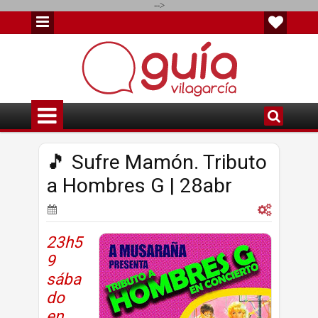
-->
🎵 Sufre Mamón. Tributo
a Hombres G | 28abr
23h5
9
sába
do
en