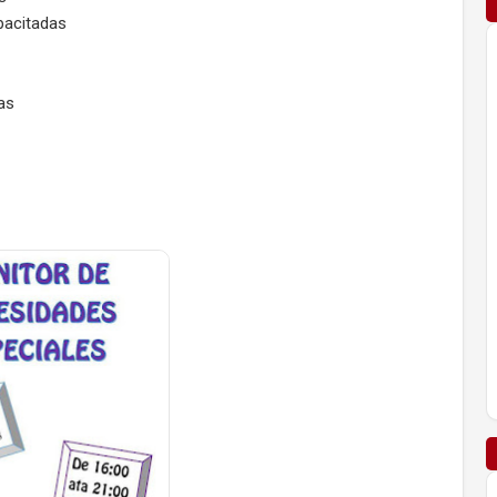
apacitadas
as