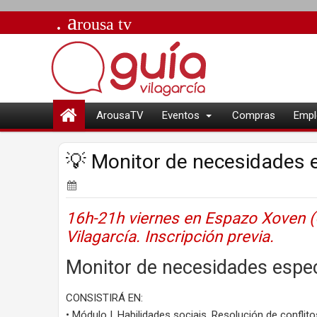
. a
rousa
tv
ArousaTV
Eventos
Compras
Empl
💡 Monitor de necesidades e
16h-21h viernes en Espazo Xoven (C
Vilagarcía. Inscripción previa.
Monitor de necesidades espe
CONSISTIRÁ EN:
• Módulo I. Habilidades sociais. Resolución de conflito