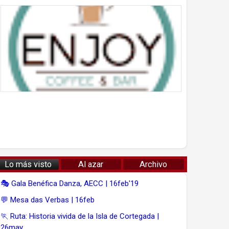
Lo más visto
Al azar
Archivo
🎭 Gala Benéfica Danza, AECC | 16feb'19
💬 Mesa das Verbas | 16feb
🏃 Ruta: Historia vivida de la Isla de Cortegada |
26may