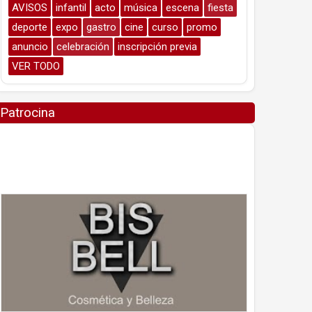
AVISOS
infantil
acto
música
escena
fiesta
deporte
expo
gastro
cine
curso
promo
anuncio
celebración
inscripción previa
VER TODO
Patrocina