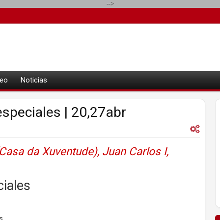
-->
eo
Noticias
speciales | 20,27abr
asa da Xuventude), Juan Carlos I,
ciales
s