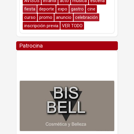
AVISOS
infantil
acto
música
escena
fiesta
deporte
expo
gastro
cine
curso
promo
anuncio
celebración
inscripción previa
VER TODO
Patrocina