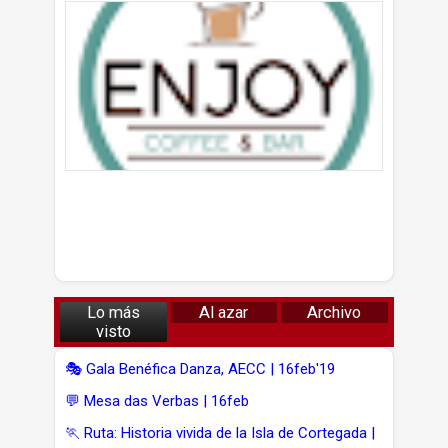
Lo más
Al azar
Archivo
visto
🎭 Gala Benéfica Danza, AECC | 16feb'19
💬 Mesa das Verbas | 16feb
🏃 Ruta: Historia vivida de la Isla de Cortegada |