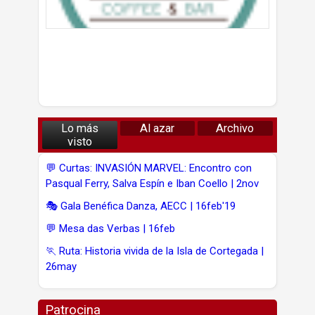
Lo más
Al azar
Archivo
visto
💬 Curtas: INVASIÓN MARVEL: Encontro con
Pasqual Ferry, Salva Espín e Iban Coello | 2nov
🎭 Gala Benéfica Danza, AECC | 16feb'19
💬 Mesa das Verbas | 16feb
🏃 Ruta: Historia vivida de la Isla de Cortegada |
26may
Patrocina