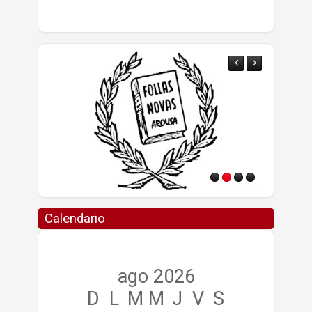
Calendario
ago 2026
D
L
M
M
J
V
S