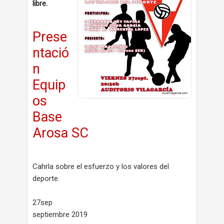
libre.
Prese
ntació
n
Equip
os
Base
Arosa SC
Cahrla sobre el esfuerzo y los valores del
deporte.
27sep
septiembre 2019