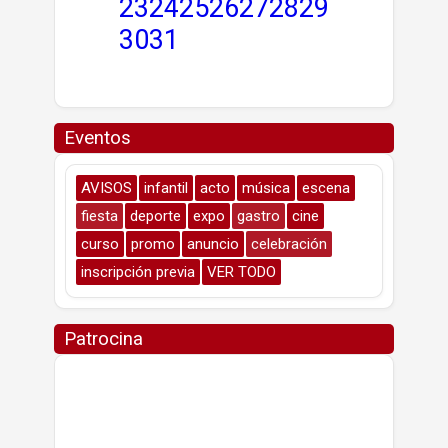
23
24
25
26
27
28
29
30
31
Eventos
AVISOS
infantil
acto
música
escena
fiesta
deporte
expo
gastro
cine
curso
promo
anuncio
celebración
inscripción previa
VER TODO
Patrocina