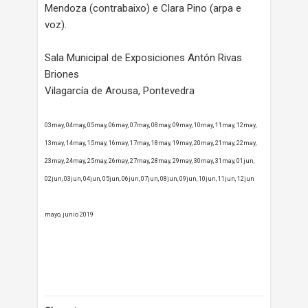
Mendoza (contrabaixo) e Clara Pino (arpa e
voz).
Sala Municipal de Exposiciones Antón Rivas
Briones
Vilagarcía de Arousa, Pontevedra
03may, 04may, 05may, 06may, 07may, 08may, 09may, 10may, 11may, 12may,
13may, 14may, 15may, 16may, 17may, 18may, 19may, 20may, 21may, 22may,
23may, 24may, 25may, 26may, 27may, 28may, 29may, 30may, 31may, 01jun,
02jun, 03jun, 04jun, 05jun, 06jun, 07jun, 08jun, 09jun, 10jun, 11jun, 12jun
mayo, junio 2019