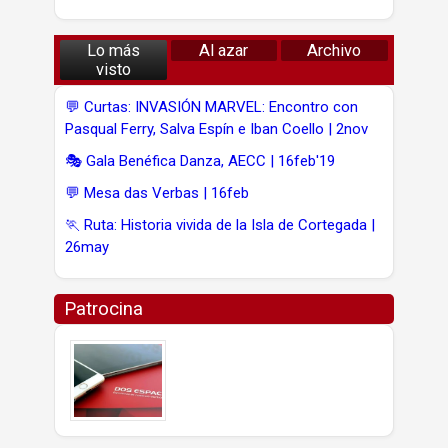
Lo más
Al azar
Archivo
visto
💬 Curtas: INVASIÓN MARVEL: Encontro con
Pasqual Ferry, Salva Espín e Iban Coello | 2nov
🎭 Gala Benéfica Danza, AECC | 16feb'19
💬 Mesa das Verbas | 16feb
🏃 Ruta: Historia vivida de la Isla de Cortegada |
26may
Patrocina