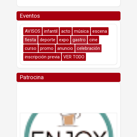
Eventos
AVISOS
infantil
acto
música
escena
fiesta
deporte
expo
gastro
cine
curso
promo
anuncio
celebración
inscripción previa
VER TODO
Patrocina