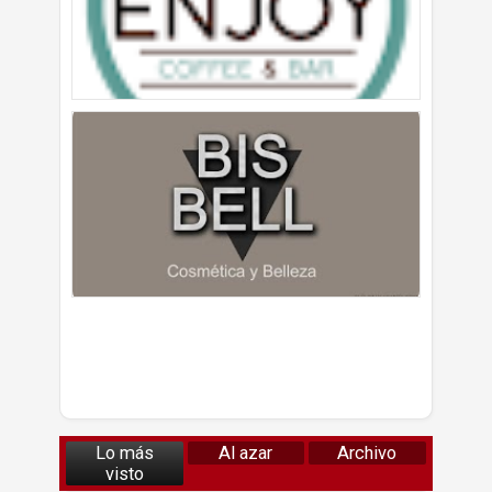
Lo más
Al azar
Archivo
visto