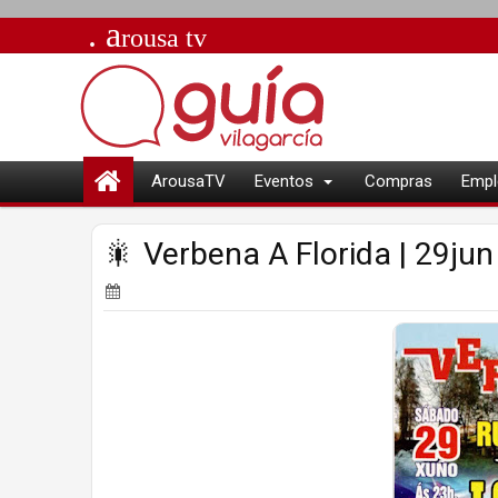
. a
rousa
tv
ArousaTV
Eventos
Compras
Empl
🎇 Verbena A Florida | 29jun