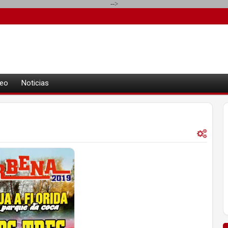
-->
eo
Noticias