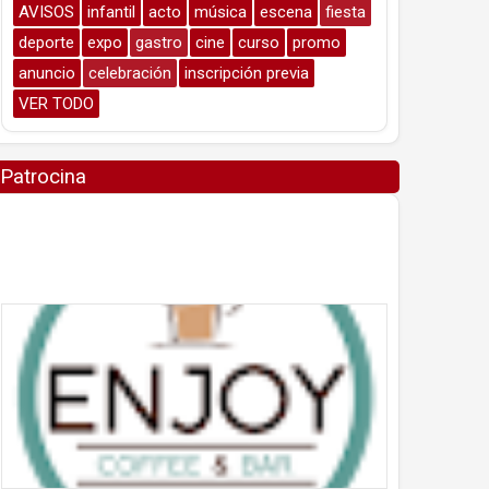
AVISOS
infantil
acto
música
escena
fiesta
deporte
expo
gastro
cine
curso
promo
anuncio
celebración
inscripción previa
VER TODO
Patrocina