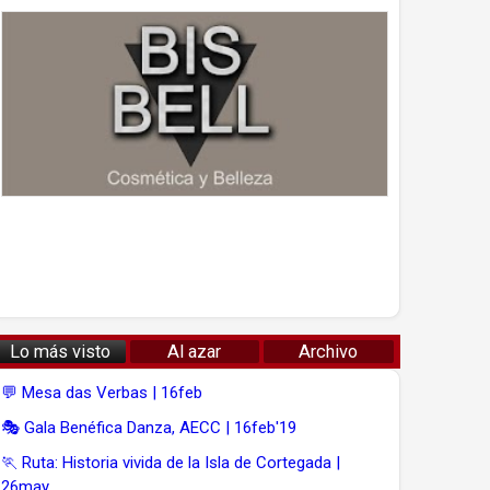
Lo más visto
Al azar
Archivo
💬 Mesa das Verbas | 16feb
🎭 Gala Benéfica Danza, AECC | 16feb'19
🏃 Ruta: Historia vivida de la Isla de Cortegada |
26may