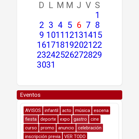
D
L
M
M
J
V
S
1
2
3
4
5
6
7
8
9
10
11
12
13
14
15
16
17
18
19
20
21
22
23
24
25
26
27
28
29
30
31
Eventos
AVISOS
infantil
acto
música
escena
fiesta
deporte
expo
gastro
cine
curso
promo
anuncio
celebración
inscripción previa
VER TODO