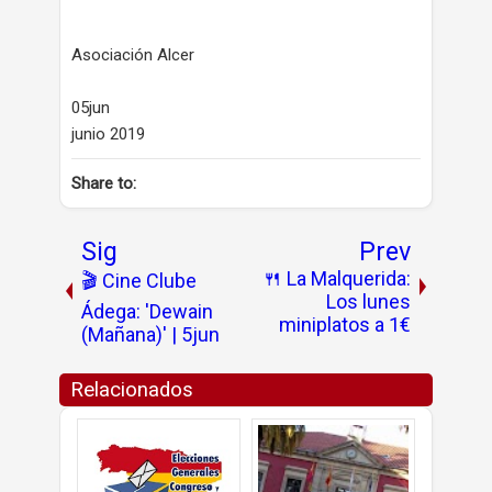
Asociación Alcer
05jun
junio 2019
Share to:
Sig
Prev
🍴 La Malquerida:
🎬 Cine Clube
Los lunes
Ádega: 'Dewain
miniplatos a 1€
(Mañana)' | 5jun
Relacionados