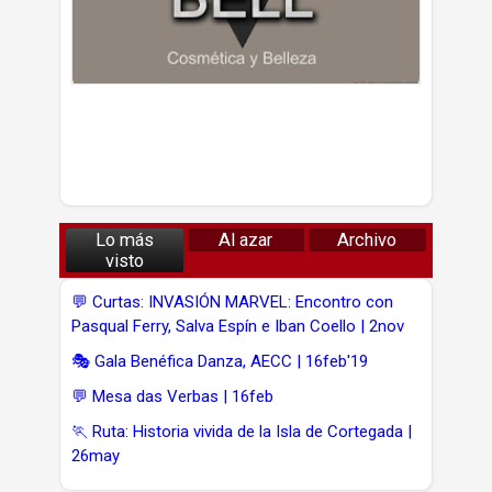
Lo más
Al azar
Archivo
visto
💬 Curtas: INVASIÓN MARVEL: Encontro con
Pasqual Ferry, Salva Espín e Iban Coello | 2nov
🎭 Gala Benéfica Danza, AECC | 16feb'19
💬 Mesa das Verbas | 16feb
🏃 Ruta: Historia vivida de la Isla de Cortegada |
26may