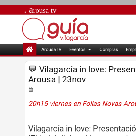
. a
rousa
tv
ArousaTV
Eventos
Compras
Empl
💬 Vilagarcía in love: Prese
Arousa | 23nov
20h15 viernes en Follas Novas Arous
Vilagarcía in love: Presentació