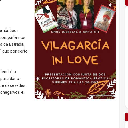
"
romántico-
 acompañarnos
s da Estrada,
" que por certo,
riendo tu
para dar a
que desexedes.
 achegarvos e