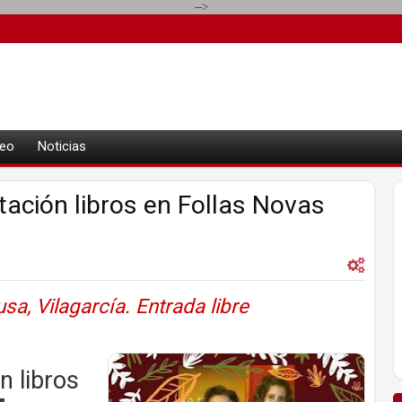
-->
eo
Noticias
ntación libros en Follas Novas
a, Vilagarcía. Entrada libre
n libros