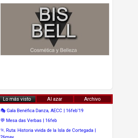
Lo más visto
Al azar
Archivo
🎭 Gala Benéfica Danza, AECC | 16feb'19
💬 Mesa das Verbas | 16feb
🏃 Ruta: Historia vivida de la Isla de Cortegada |
26may