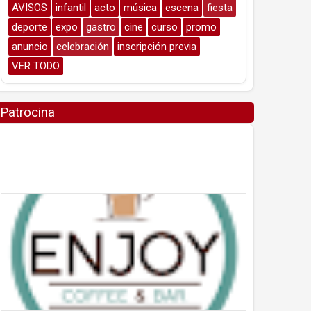
AVISOS
infantil
acto
música
escena
fiesta
deporte
expo
gastro
cine
curso
promo
anuncio
celebración
inscripción previa
VER TODO
Patrocina