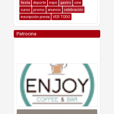
fiesta
deporte
expo
gastro
cine
curso
promo
anuncio
celebración
inscripción previa
VER TODO
Patrocina