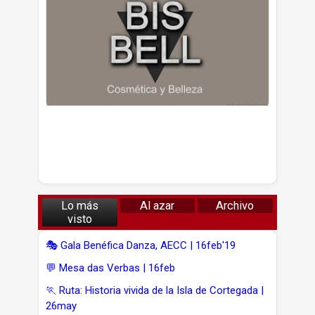
Lo más
Al azar
Archivo
visto
🎭 Gala Benéfica Danza, AECC | 16feb'19
💬 Mesa das Verbas | 16feb
🏃 Ruta: Historia vivida de la Isla de Cortegada |
26may